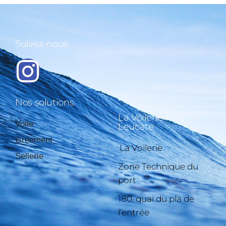
Suivez-nous
Nos solutions
La Voilerie Port-
Voile
Leucate
Gréement
.La Voilerie
Sellerie
Zone Technique du
port
180, quai du pla de
l’entrée