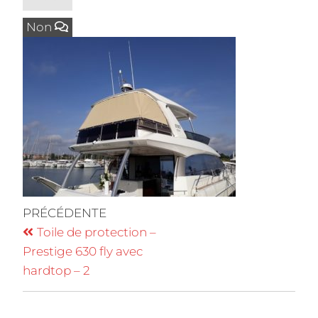
Non
PRÉCÉDENTE
Toile de protection –
Prestige 630 fly avec
hardtop – 2