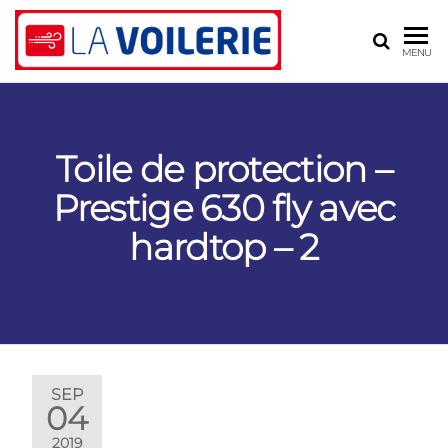
LA
Voilerie,
MENU
sellerie,
VOILERIE
gréement
– BLR
ASSOCIÉS
Toile de protection –
Prestige 630 fly avec
hardtop – 2
SEP
04
2019