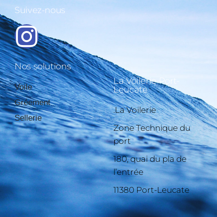
Suivez-nous
Nos solutions
La Voilerie Port-
Voile
Leucate
Gréement
.La Voilerie
Sellerie
Zone Technique du
port
180, quai du pla de
l’entrée
11380 Port-Leucate