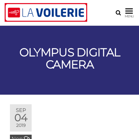
LA
Voilerie,
MENU
sellerie,
VOILERIE
gréement
– BLR
ASSOCIÉS
OLYMPUS DIGITAL
CAMERA
SEP
04
2019
Non