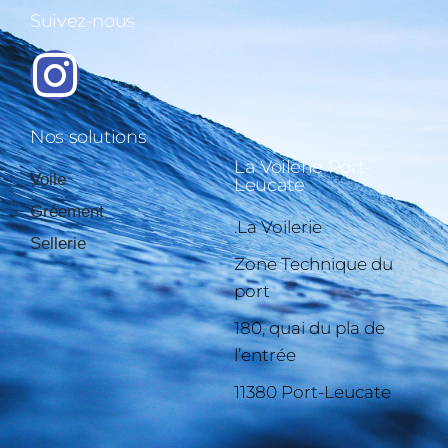
Suivez-nous
Nos solutions
La Voilerie Port-
Voile
Leucate
Gréement
.La Voilerie
Sellerie
Zone Technique du
port
180, quai du pla de
l’entrée
11380 Port-Leucate