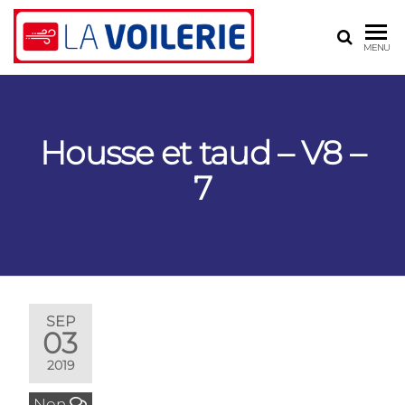
LA
Voilerie,
MENU
sellerie,
VOILERIE
gréement
– BLR
ASSOCIÉS
Housse et taud – V8 –
7
SEP
03
2019
Non