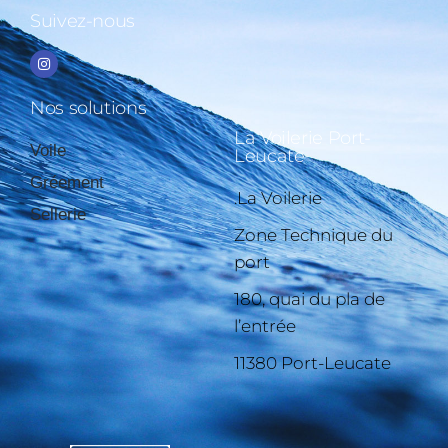
Suivez-nous
Nos solutions
La Voilerie Port-
Voile
Leucate
Gréement
.La Voilerie
Sellerie
Zone Technique du
port
180, quai du pla de
l’entrée
11380 Port-Leucate