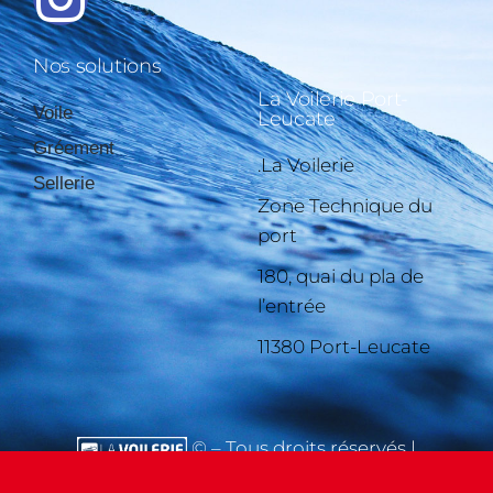
Nos solutions
La Voilerie Port-
Voile
Leucate
Gréement
.La Voilerie
Sellerie
Zone Technique du
port
180, quai du pla de
l’entrée
11380 Port-Leucate
© – Tous droits réservés |
Mentions légales