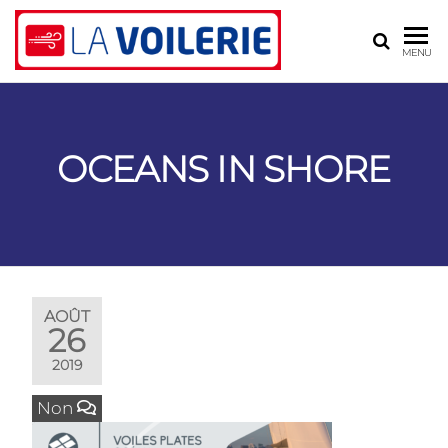
LA
Voilerie,
MENU
sellerie,
VOILERIE
gréement
– BLR
ASSOCIÉS
OCEANS IN SHORE
AOÛT
26
2019
Non