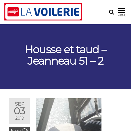
LA
Voilerie,
MENU
sellerie,
VOILERIE
gréement
– BLR
ASSOCIÉS
Housse et taud –
Jeanneau 51 – 2
SEP
03
2019
Non