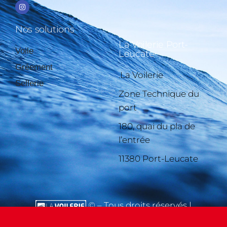
Nos solutions
La Voilerie Port-
Voile
Leucate
Gréement
.La Voilerie
Sellerie
Zone Technique du
port
180, quai du pla de
l’entrée
11380 Port-Leucate
© – Tous droits réservés |
Mentions légales