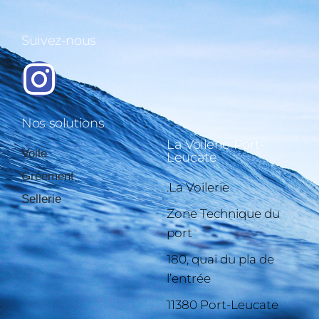
Suivez-nous
Nos solutions
La Voilerie Port-
Voile
Leucate
Gréement
.La Voilerie
Sellerie
Zone Technique du
port
180, quai du pla de
l’entrée
11380 Port-Leucate