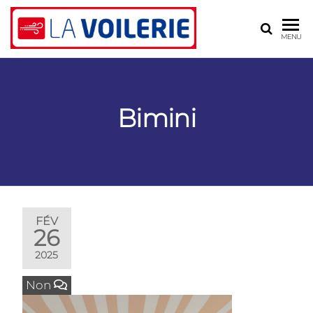
LA
Voilerie,
MENU
sellerie,
VOILERIE
gréement
– BLR
ASSOCIÉS
Bimini
FÉV
26
2025
Non