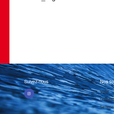
Suivez-nous
Nos so
Voile
Gréeme
Sellerie