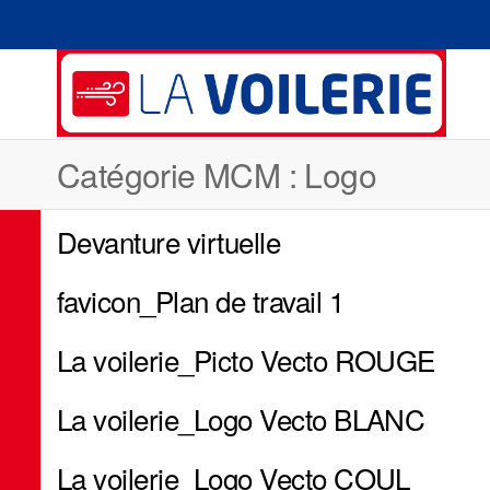
L
Voil
sell
vo
gré
Catégorie MCM :
Logo
–
a
Devanture virtuelle
favicon_Plan de travail 1
La voilerie_Picto Vecto ROUGE
La voilerie_Logo Vecto BLANC
La voilerie_Logo Vecto COUL