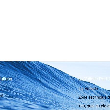
lutions
La Voilerie Port
.La Voilerie
nt
Zone Technique d
180, quai du pla d