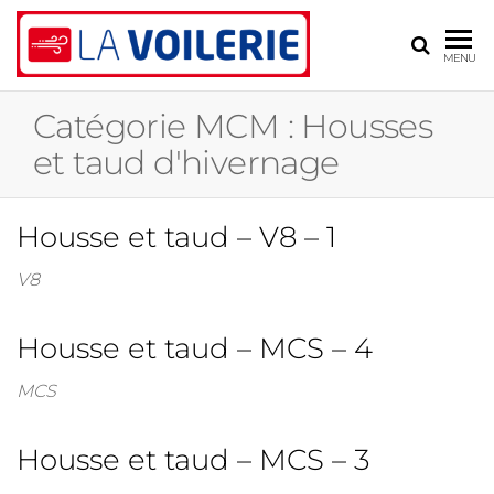
LA
Voilerie,
MENU
sellerie,
VOILERIE
gréement
Catégorie MCM :
Housses
– BLR
et taud d'hivernage
ASSOCIÉS
Housse et taud – V8 – 1
V8
Housse et taud – MCS – 4
MCS
Housse et taud – MCS – 3