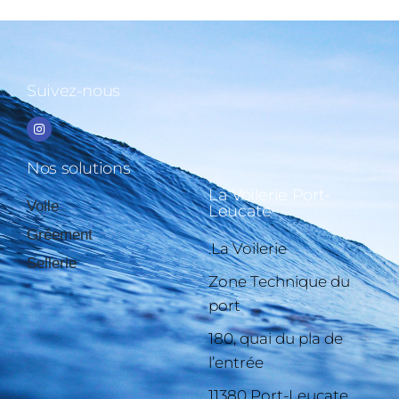
Suivez-nous
Nos solutions
La Voilerie Port-
Voile
Leucate
Gréement
.La Voilerie
Sellerie
Zone Technique du
port
180, quai du pla de
l’entrée
11380 Port-Leucate